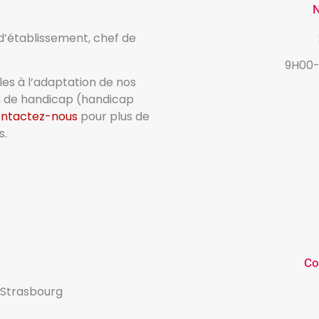
N
’établissement, chef de
9H00-
es à l’adaptation de nos
n de handicap (handicap
ntactez-nous
pour plus de
s.
Co
Strasbourg